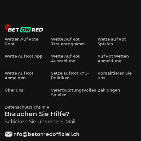
Wetten Auf Rote
Wette Auf Rot
Wette auf Rot
Boni
Treueprogramm
Spielen
Wette Auf Rot App
Wette Auf Rot
Auf Rot Wetten
Auszahlung
Anmeldung
Wette Auf Rot
Setze auf Rot KYC-
Kontaktieren Sie
Anmelden
Politiken
uns
Über uns
Verantwortungsvolles
Zahlungen
Spielen
Datenschutzrichtlinie
Brauchen Sie Hilfe?
Schicken Sie uns eine E-Mail
info@betonredoffiziell.ch